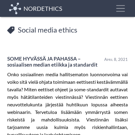
Skip
Toggle
NORDETHICS
to
main
content
Social media ethics
SOME HYVÄSSÄ JA PAHASSA –
April 8, 2021
sosiaalisen median etiikka ja standardit
Onko sosiaalinen media hallitsematon luonnonvoima vai
voiko sitä vielä ohjata toimimaan eettisesti kestävämmällä
tavalla? Miten eettiset ohjeet ja some-standardit auttavat
myös hätätilanteiden viestinnässä? Viestinnän eettinen
neuvottelukunta järjestää huhtikuun lopussa aiheesta
webinaarin. Tervetuloa lisäämään ymmärrystä somen
riskeistä ja mahdollisuuksista. Viestinnän lisäksi
tarjoamme uusia kulmia myös riskienhallintaan,
turvallisuuteen ja laatujohtamiseen.