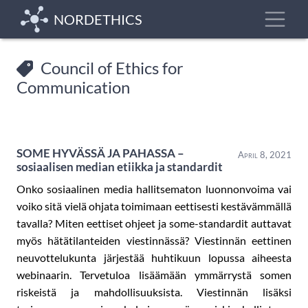
Skip
Toggle
NORDETHICS
to
main
content
Council of Ethics for
Communication
SOME HYVÄSSÄ JA PAHASSA –
April 8, 2021
sosiaalisen median etiikka ja standardit
Onko sosiaalinen media hallitsematon luonnonvoima vai
voiko sitä vielä ohjata toimimaan eettisesti kestävämmällä
tavalla? Miten eettiset ohjeet ja some-standardit auttavat
myös hätätilanteiden viestinnässä? Viestinnän eettinen
neuvottelukunta järjestää huhtikuun lopussa aiheesta
webinaarin. Tervetuloa lisäämään ymmärrystä somen
riskeistä ja mahdollisuuksista. Viestinnän lisäksi