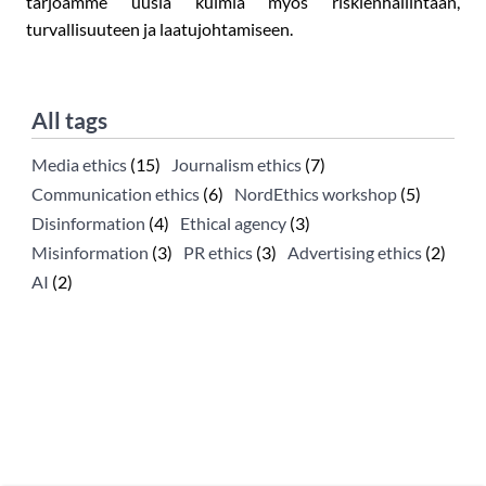
tarjoamme uusia kulmia myös riskienhallintaan,
turvallisuuteen ja laatujohtamiseen.
All tags
Media ethics
(15)
Journalism ethics
(7)
Communication ethics
(6)
NordEthics workshop
(5)
Disinformation
(4)
Ethical agency
(3)
Misinformation
(3)
PR ethics
(3)
Advertising ethics
(2)
AI
(2)